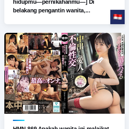
hidupmu—pernikahanmu—] Di
belakang pengantin wanita,...
HMN-869 Apakah wanita ini malaikat