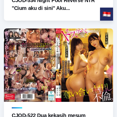
CJOD-534 Night Pool Reverse NTR
"Cium aku di sini" Aku...
CJOD-522 Dua kekasih mesum