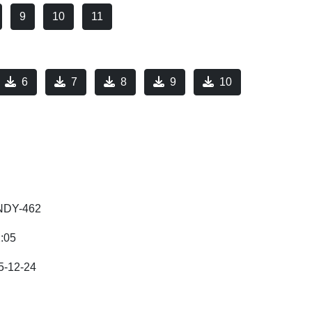
9
10
11
6
7
8
9
10
DY-462
2:05
5-12-24