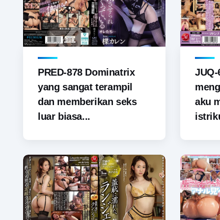
PRED-878 Dominatrix
JUQ-6
yang sangat terampil
menga
dan memberikan seks
aku 
luar biasa...
istrik