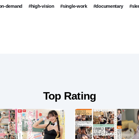
-on-demand
#high-vision
#single-work
#documentary
#sle
Top Rating