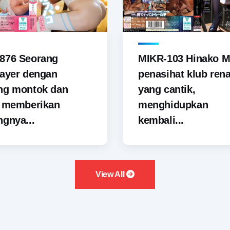
876 Seorang
MIKR-103 Hinako M
ayer dengan
penasihat klub ren
ng montok dan
yang cantik,
i memberikan
menghidupkan
gnya...
kembali...
View All