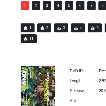
1
2
3
4
5
6
7
8
1
2
3
4
5
11
DVD ID
DAN
Length
2:5
Release
201
Actor