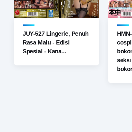
JUY-527 Lingerie, Penuh
HMN-
Rasa Malu - Edisi
cospl
Spesial - Kana...
boko
seks
bokon