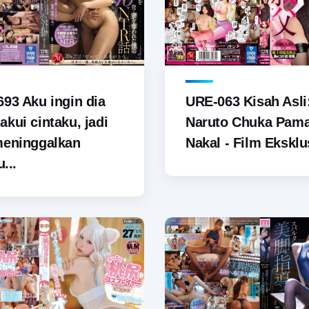
93 Aku ingin dia
URE-063 Kisah Asli
kui cintaku, jadi
Naruto Chuka Pam
meninggalkan
Nakal - Film Eksklus
u...