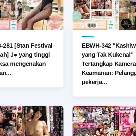
281 [Stan Festival
EBWH-342 "Kashiw
ah] J● yang tinggi
yang Tak Kukenal"
aksa mengenakan
Tertangkap Kamera
an...
Keamanan: Pelang
pekerja...