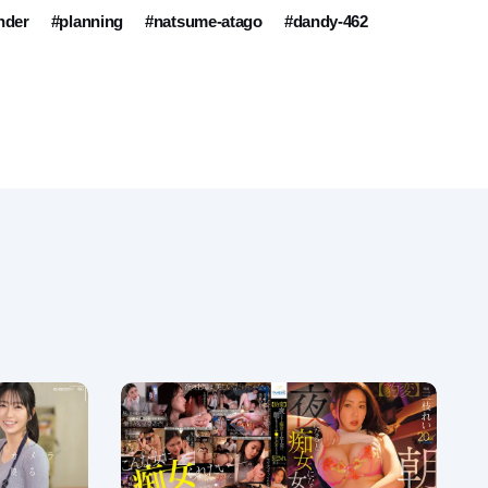
nder
#planning
#natsume-atago
#dandy-462