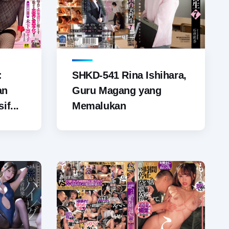
SHKD-541 Rina Ishihara,
:
Guru Magang yang
an
Memalukan
if...