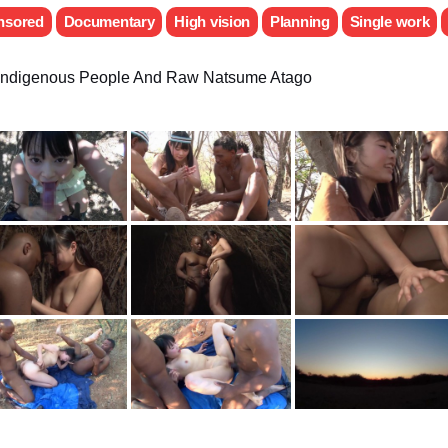
nsored
Documentary
High vision
Planning
Single work
 Indigenous People And Raw Natsume Atago