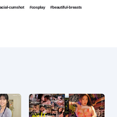
facial-cumshot
#cosplay
#beautiful-breasts