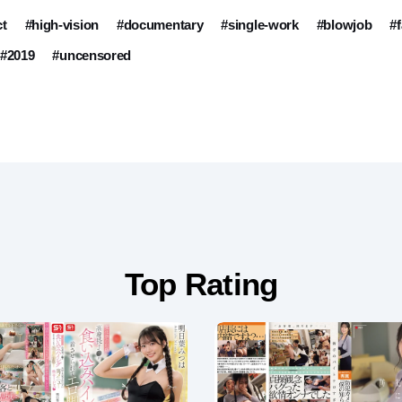
ct
#high-vision
#documentary
#single-work
#blowjob
#
#2019
#uncensored
Top Rating