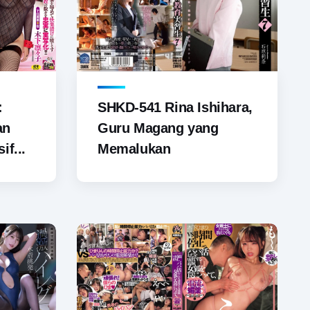
SHKD-541 Rina Ishihara,
:
Guru Magang yang
an
Memalukan
if...