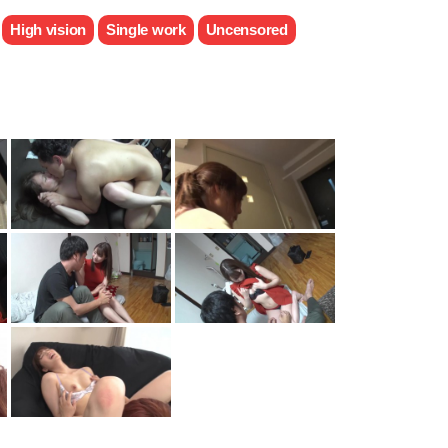
High vision
Single work
Uncensored