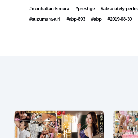
#manhattan-kimura
#prestige
#absolutely-perfe
#suzumura-airi
#abp-893
#abp
#2019-08-30