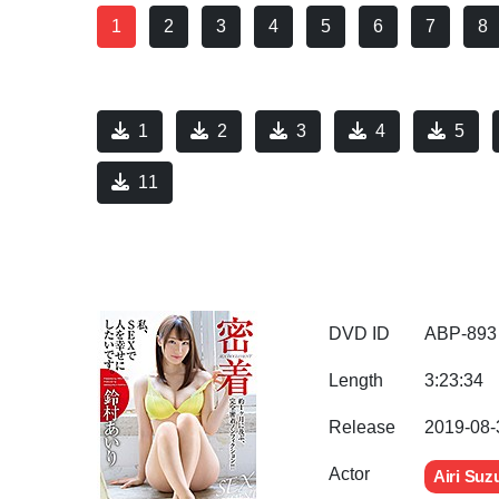
1
2
3
4
5
6
7
8
1
2
3
4
5
11
DVD ID
ABP-893
Length
3:23:34
Release
2019-08-
Actor
Airi Su