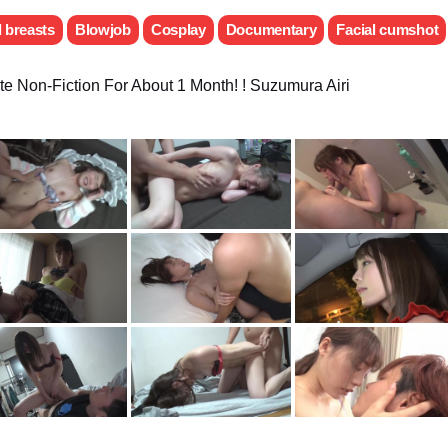
l breasts
Blowjob
Cosplay
Documentary
Facial cumshot
 Non-Fiction For About 1 Month! ! Suzumura Airi