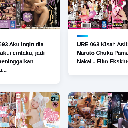
93 Aku ingin dia
URE-063 Kisah Asli
kui cintaku, jadi
Naruto Chuka Pam
meninggalkan
Nakal - Film Eksklus
u...