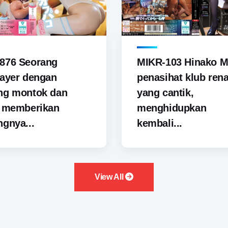
876 Seorang
MIKR-103 Hinako M
ayer dengan
penasihat klub ren
ng montok dan
yang cantik,
i memberikan
menghidupkan
gnya...
kembali...
View All