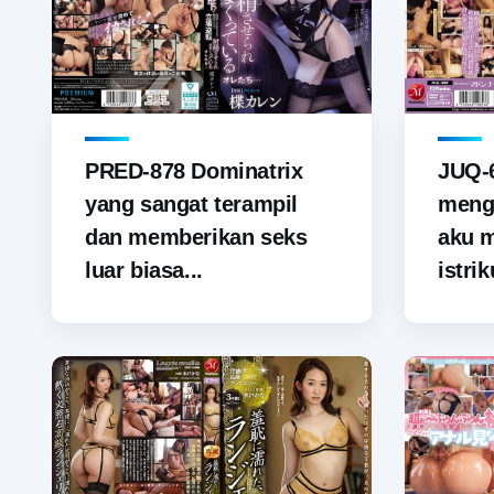
PRED-878 Dominatrix
JUQ-6
yang sangat terampil
menga
dan memberikan seks
aku 
luar biasa...
istrik