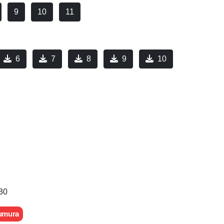
9
10
11
6
7
8
9
10
30
zumura