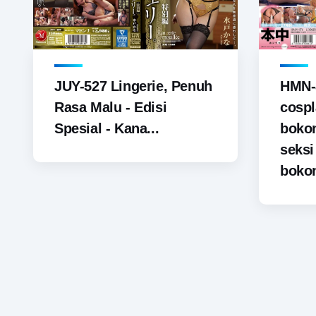
JUY-527 Lingerie, Penuh
HMN-
Rasa Malu - Edisi
cospl
Spesial - Kana...
boko
seks
bokon