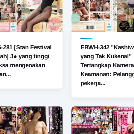
281 [Stan Festival
EBWH-342 "Kashiw
ah] J● yang tinggi
yang Tak Kukenal"
aksa mengenakan
Tertangkap Kamera
an...
Keamanan: Pelang
pekerja...