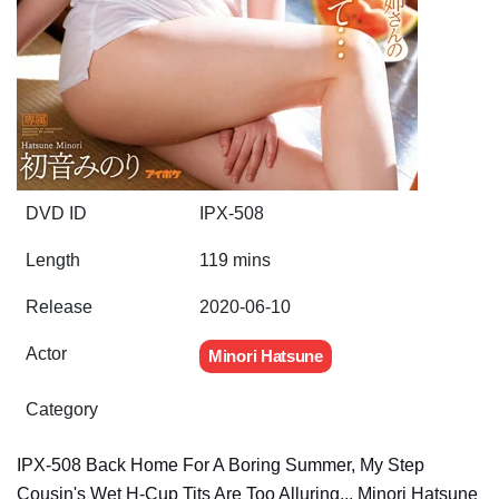
DVD ID
IPX-508
Length
119 mins
Release
2020-06-10
Actor
Minori Hatsune
Category
IPX-508 Back Home For A Boring Summer, My Step
Cousin's Wet H-Cup Tits Are Too Alluring... Minori Hatsune