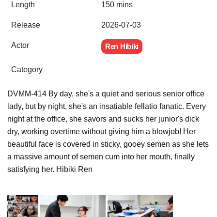
Length
150 mins
Release
2026-07-03
Actor
Ren Hibiki
Category
DVMM-414 By day, she's a quiet and serious senior office
lady, but by night, she's an insatiable fellatio fanatic. Every
night at the office, she savors and sucks her junior's dick
dry, working overtime without giving him a blowjob! Her
beautiful face is covered in sticky, gooey semen as she lets
a massive amount of semen cum into her mouth, finally
satisfying her. Hibiki Ren