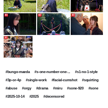
#bungo-maeda
#s-one-number-one-...
#s1-no-1-style
#3p-or-4p
#single-work
#facial-cumshot
#squirting
#abuse
#orgy
#drama
#miru
#sone-920
#sone
#2025-10-14
#2025
#decensored