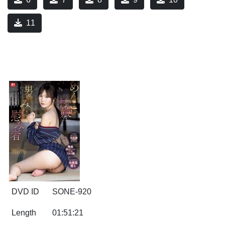
11
DVD ID
SONE-920
Length
01:51:21