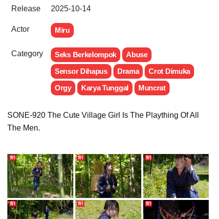
Release
2025-10-14
Actor
Miru
Category
Seks Berkelompok
Abuse
Sensor Dihapus
Drama
Crot Dimuka
Orgy
Karya Tunggal
Muncrat
SONE-920 The Cute Village Girl Is The Plaything Of All
The Men.