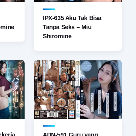
IPX-635 Aku Tak Bisa
omine
Tanpa Seks – Miu
Shiromine
ekerja
ADN-591 Guru yang