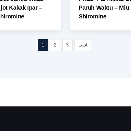
jot Kakak Ipar –
Paruh Waktu – Miu
Shiromine
Shiromine
1
2
3
Last