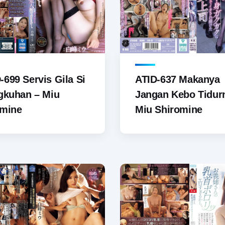
699 Servis Gila Si
ATID-637 Makanya
gkuhan – Miu
Jangan Kebo Tidur
omine
Miu Shiromine