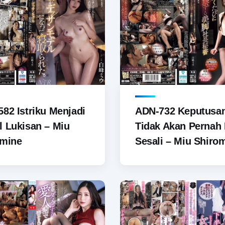
82 Istriku Menjadi
ADN-732 Keputusa
 Lukisan – Miu
Tidak Akan Pernah
omine
Sesali – Miu Shiro