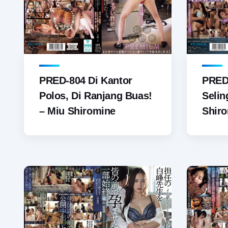
PRED-804 Di Kantor
PRED-
Polos, Di Ranjang Buas!
Selin
– Miu Shiromine
Shir