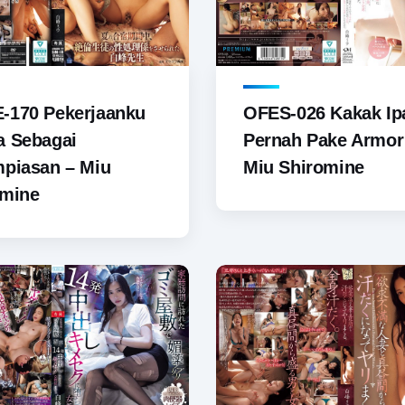
-170 Pekerjaanku
OFES-026 Kakak Ip
a Sebagai
Pernah Pake Armor
piasan – Miu
Miu Shiromine
omine