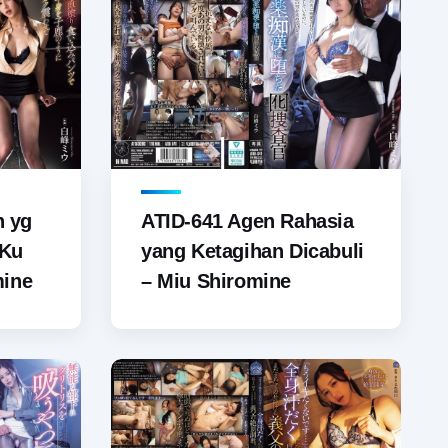
n yg
ATID-641 Agen Rahasia
 Ku
yang Ketagihan Dicabuli
mine
– Miu Shiromine