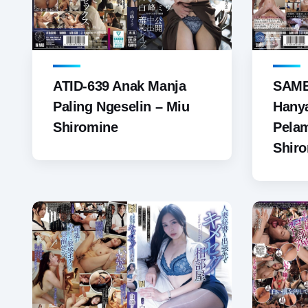
ATID-639 Anak Manja
SAME
Paling Ngeselin – Miu
Hany
Shiromine
Pelam
Shir