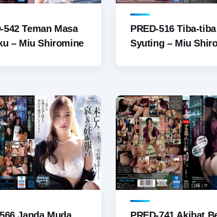
-542 Teman Masa
PRED-516 Tiba-tiba
ku – Miu Shiromine
Syuting – Miu Shir
-566 Janda Muda
PRED-741 Akibat B