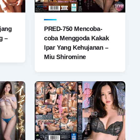
jang
PRED-750 Mencoba-
g –
coba Menggoda Kakak
Ipar Yang Kehujanan –
Miu Shiromine