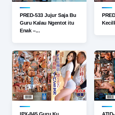
PRED-533 Jujur Saja Bu
PRED
Guru Kalau Ngentot itu
Kecil
Enak –...
IPX-845 Guru Ku
ATID