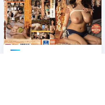
SSIS-103 Keringat Gadis Desa – Rara
Anzai
1
2
Last