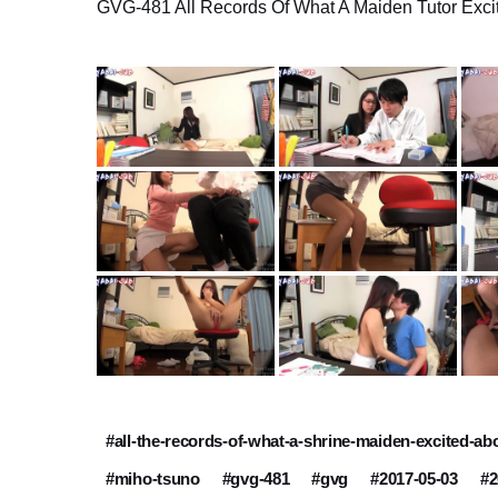
GVG-481 All Records Of What A Maiden Tutor Exci
#all-the-records-of-what-a-shrine-maiden-excited-a
#miho-tsuno
#gvg-481
#gvg
#2017-05-03
#2