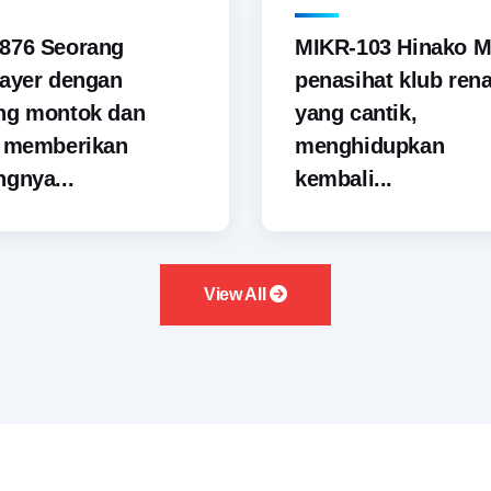
876 Seorang
MIKR-103 Hinako M
ayer dengan
penasihat klub ren
ng montok dan
yang cantik,
i memberikan
menghidupkan
gnya...
kembali...
View All