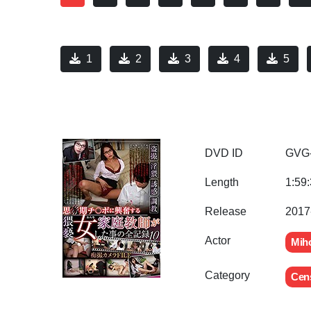
1
2
3
4
5
DVD ID
GVG
Length
1:59
Release
2017
Actor
Mih
Category
Cen