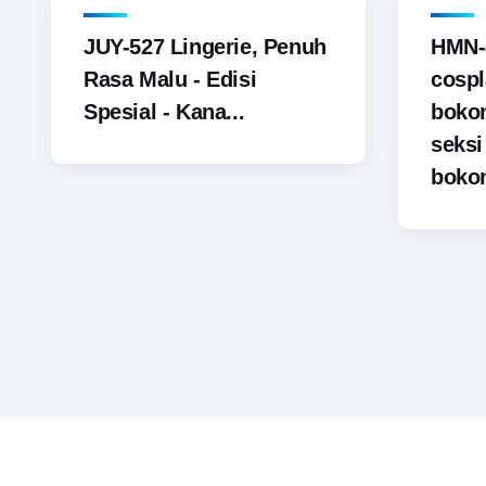
JUY-527 Lingerie, Penuh
HMN-
Rasa Malu - Edisi
cospl
Spesial - Kana...
boko
seks
bokon