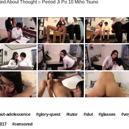
ted About Thought ○ Period Ji Po 10 Miho Tsuno
bout-adolescence
#glory-quest
#tutor
#slut
#glasses
#vo
017
#censored