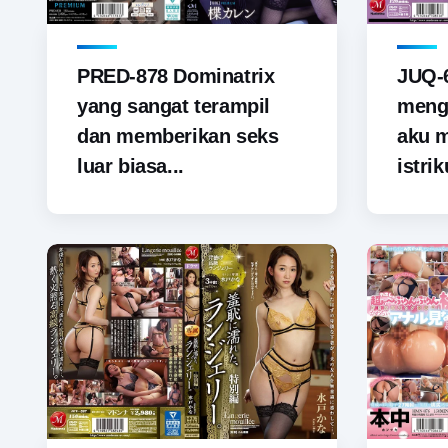
PRED-878 Dominatrix
JUQ-6
yang sangat terampil
menga
dan memberikan seks
aku 
luar biasa...
istrik