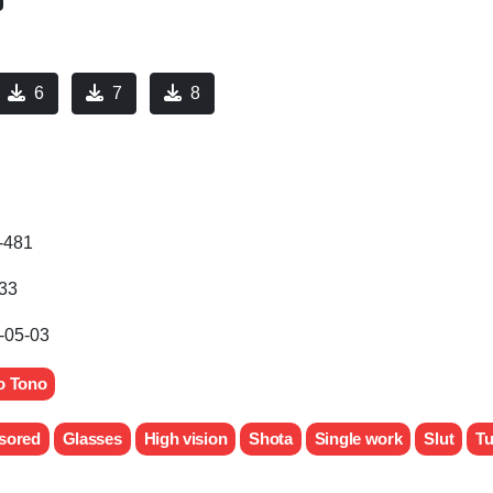
6
7
8
-481
:33
-05-03
o Tono
sored
Glasses
High vision
Shota
Single work
Slut
Tu