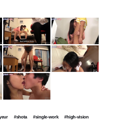
yeur
#shota
#single-work
#high-vision