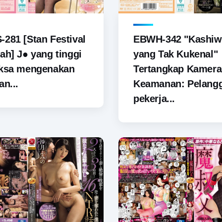
281 [Stan Festival
EBWH-342 "Kashiw
ah] J● yang tinggi
yang Tak Kukenal"
aksa mengenakan
Tertangkap Kamera
an...
Keamanan: Pelang
pekerja...