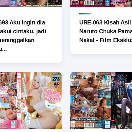
93 Aku ingin dia
URE-063 Kisah Asli
kui cintaku, jadi
Naruto Chuka Pam
meninggalkan
Nakal - Film Eksklus
u...