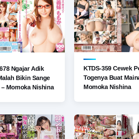
KTDS-359 Cewek P
78 Ngajar Adik
Togenya Buat Main
 Malah Bikin Sange
Momoka Nishina
 – Momoka Nishina