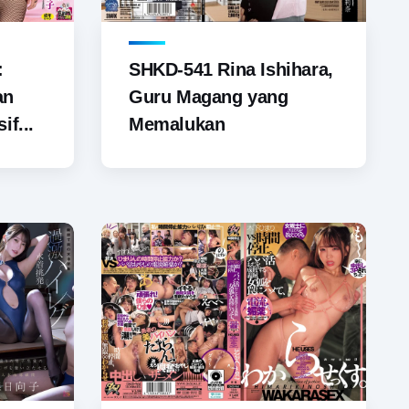
SHKD-541 Rina Ishihara,
:
Guru Magang yang
an
Memalukan
if...