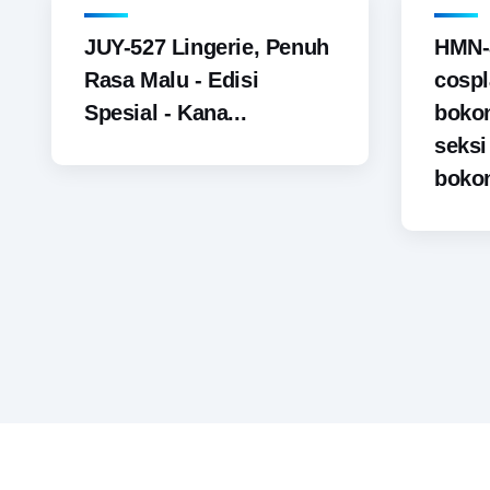
JUY-527 Lingerie, Penuh
HMN-
Rasa Malu - Edisi
cospl
Spesial - Kana...
boko
seks
bokon