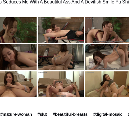
o Seduces Me With A Beautiful Ass And A Devilish Smile Yu Sh
#mature-woman
#slut
#beautiful-breasts
#digital-mosaic