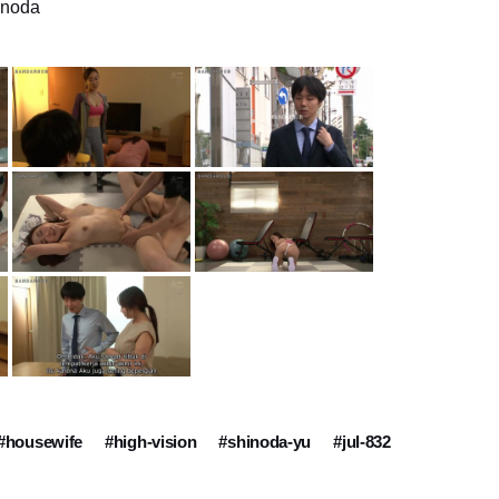
inoda
#housewife
#high-vision
#shinoda-yu
#jul-832