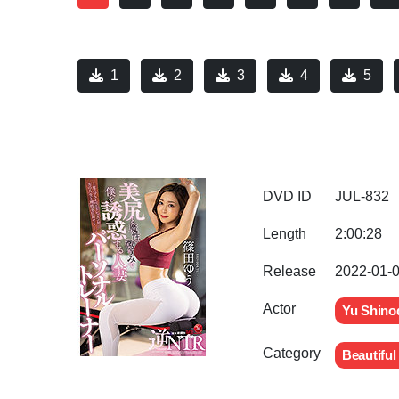
1
2
3
4
5
DVD ID
JUL-832
Length
2:00:28
Release
2022-01-
Actor
Yu Shino
Category
Beautiful