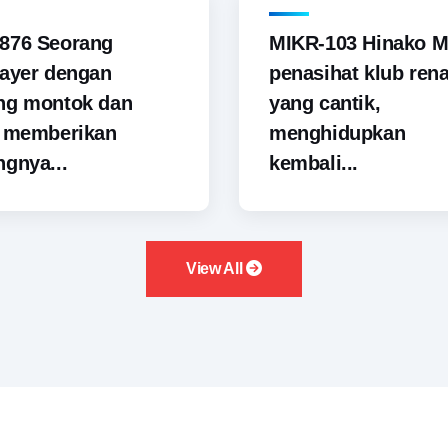
876 Seorang
MIKR-103 Hinako M
ayer dengan
penasihat klub ren
ng montok dan
yang cantik,
i memberikan
menghidupkan
gnya...
kembali...
View All