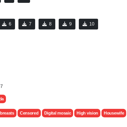
6
7
8
9
10
07
da
 breasts
Censored
Digital mosaic
High vision
Housewife