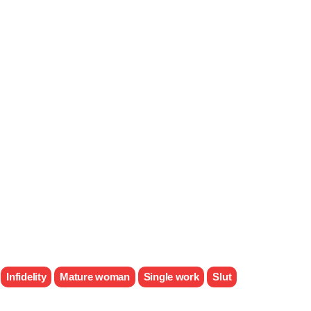
Infidelity
Mature woman
Single work
Slut