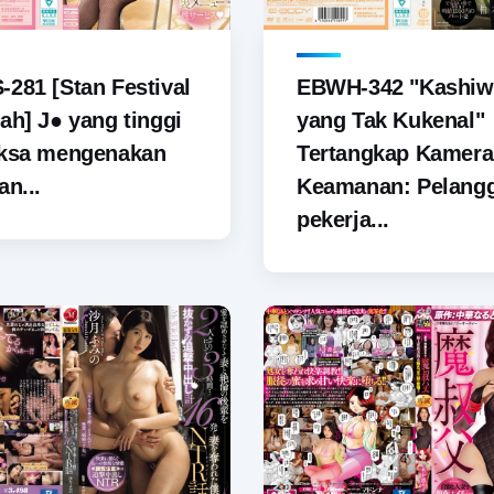
281 [Stan Festival
EBWH-342 "Kashiw
ah] J● yang tinggi
yang Tak Kukenal"
aksa mengenakan
Tertangkap Kamera
an...
Keamanan: Pelang
pekerja...