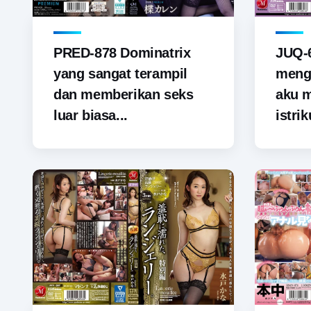
PRED-878 Dominatrix
JUQ-6
yang sangat terampil
menga
dan memberikan seks
aku 
luar biasa...
istrik