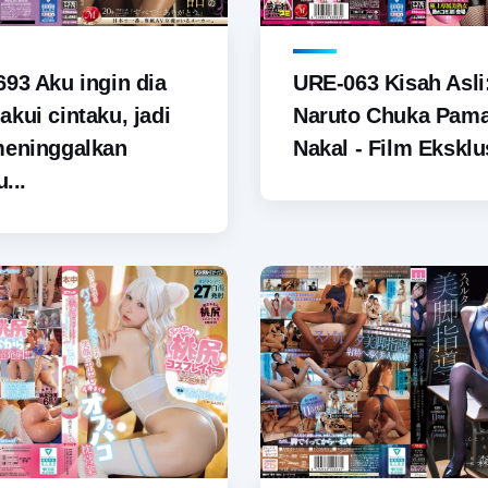
93 Aku ingin dia
URE-063 Kisah Asli
kui cintaku, jadi
Naruto Chuka Pam
meninggalkan
Nakal - Film Eksklus
u...