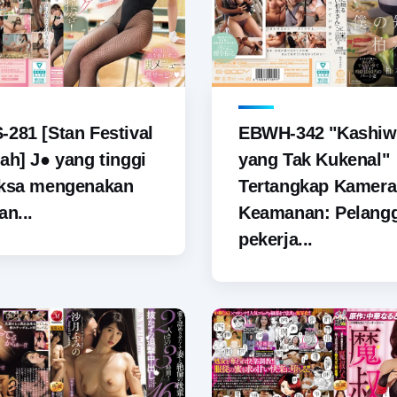
281 [Stan Festival
EBWH-342 "Kashiw
ah] J● yang tinggi
yang Tak Kukenal"
aksa mengenakan
Tertangkap Kamera
an...
Keamanan: Pelang
pekerja...