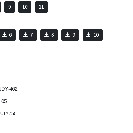
9
10
11
6
7
8
9
10
DY-462
2:05
5-12-24