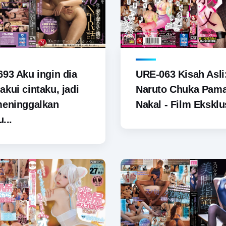
93 Aku ingin dia
URE-063 Kisah Asli
kui cintaku, jadi
Naruto Chuka Pam
meninggalkan
Nakal - Film Eksklus
u...