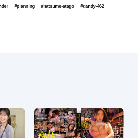
nder
#planning
#natsume-atago
#dandy-462