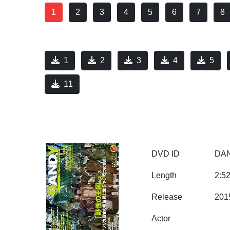
1
2
3
4
5
6
7
8
1
2
3
4
5
11
DVD ID
DAN
Length
2:5
Release
201
Actor