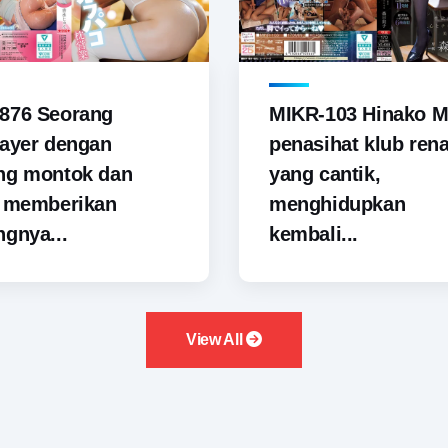
876 Seorang
MIKR-103 Hinako M
ayer dengan
penasihat klub ren
ng montok dan
yang cantik,
i memberikan
menghidupkan
gnya...
kembali...
View All