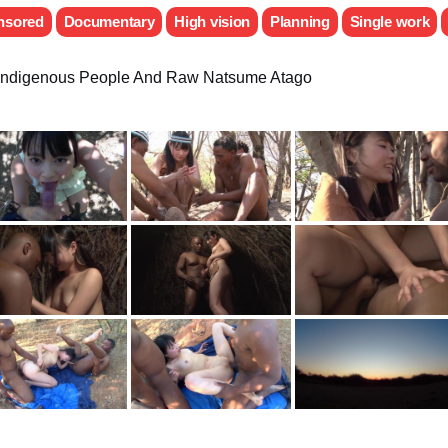
nsored
Documentary
High vision
Planning
Single work
 Indigenous People And Raw Natsume Atago