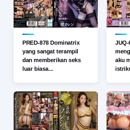
PRED-878 Dominatrix
JUQ-6
yang sangat terampil
menga
dan memberikan seks
aku 
luar biasa...
istrik