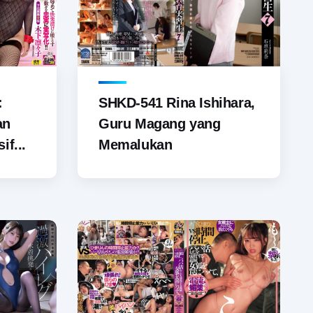
SHKD-541 Rina Ishihara,
:
Guru Magang yang
an
Memalukan
if...