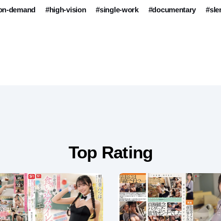
-on-demand
#high-vision
#single-work
#documentary
#sle
Top Rating