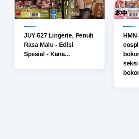
JUY-527 Lingerie, Penuh
HMN-
Rasa Malu - Edisi
cospl
Spesial - Kana...
boko
seks
bokon