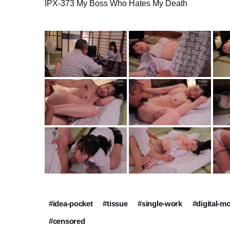
IPX-373 My Boss Who Hates My Death
#idea-pocket
#tissue
#single-work
#digital-m
#censored