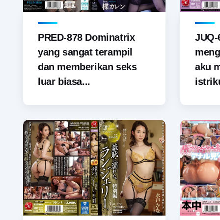
PRED-878 Dominatrix
JUQ-6
yang sangat terampil
menga
dan memberikan seks
aku 
luar biasa...
istrik