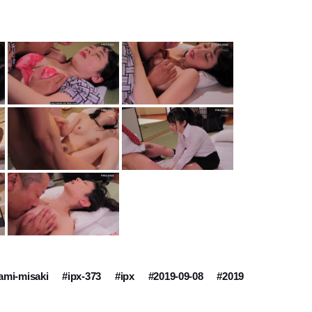
ami-misaki
#ipx-373
#ipx
#2019-09-08
#2019