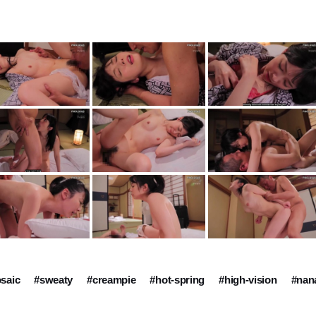
osaic
#sweaty
#creampie
#hot-spring
#high-vision
#nan