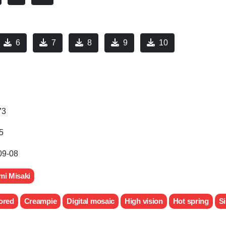
6
7
8
9
10
73
5
09-08
i Misaki
ored
Creampie
Digital mosaic
High vision
Hot spring
S