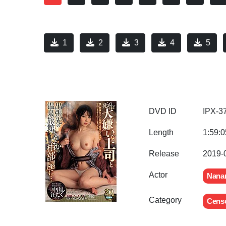
1
2
3
4
5
DVD ID
IPX-3
Length
1:59:0
Release
2019-
Actor
Nanam
Category
Cens