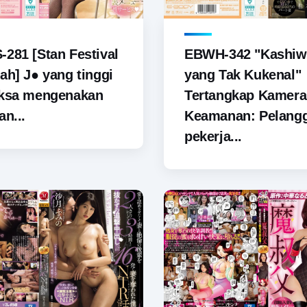
281 [Stan Festival
EBWH-342 "Kashiw
ah] J● yang tinggi
yang Tak Kukenal"
aksa mengenakan
Tertangkap Kamera
an...
Keamanan: Pelang
pekerja...