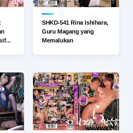
SHKD-541 Rina Ishihara,
:
Guru Magang yang
an
Memalukan
if...