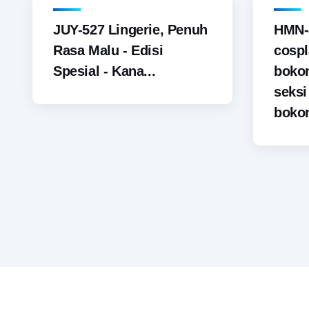
JUY-527 Lingerie, Penuh
HMN-
Rasa Malu - Edisi
cospl
Spesial - Kana...
boko
seks
bokon