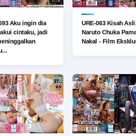
93 Aku ingin dia
URE-063 Kisah Asli
kui cintaku, jadi
Naruto Chuka Pam
meninggalkan
Nakal - Film Eksklus
u...