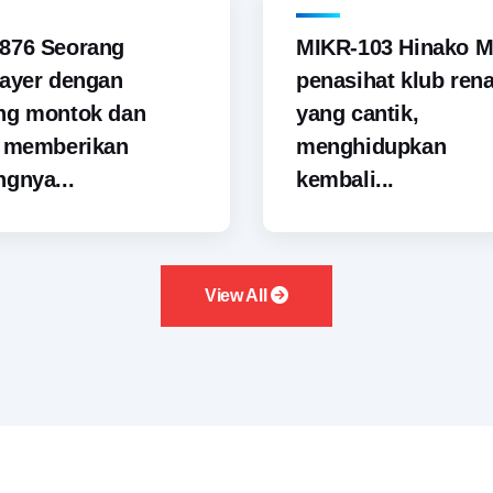
876 Seorang
MIKR-103 Hinako M
ayer dengan
penasihat klub ren
ng montok dan
yang cantik,
i memberikan
menghidupkan
gnya...
kembali...
View All