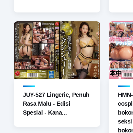
JUY-527 Lingerie, Penuh
HMN-
Rasa Malu - Edisi
cospl
Spesial - Kana...
boko
seks
bokon