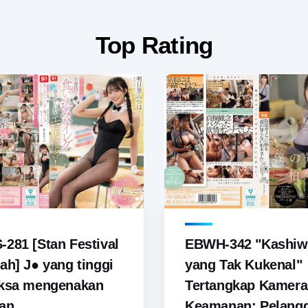
Top Rating
281 [Stan Festival
EBWH-342 "Kashiw
ah] J● yang tinggi
yang Tak Kukenal"
aksa mengenakan
Tertangkap Kamera
an...
Keamanan: Pelang