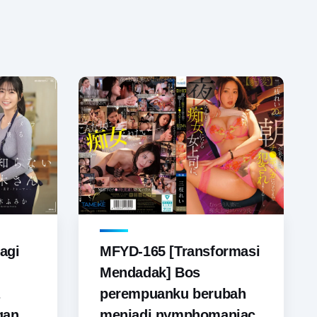
agi
MFYD-165 [Transformasi
Mendadak] Bos
perempuanku berubah
gan,
menjadi nymphomaniac