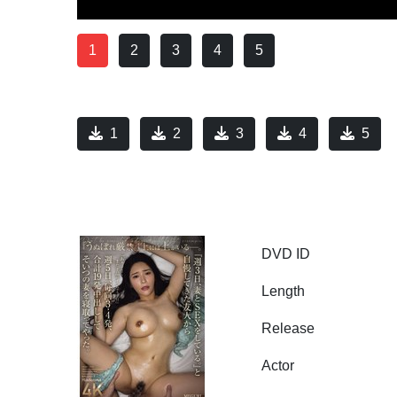
1
2
3
4
5
1
2
3
4
5
DVD ID
Length
Release
Actor