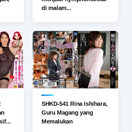
di malam...
SHKD-541 Rina Ishihara,
:
Guru Magang yang
an
Memalukan
if...