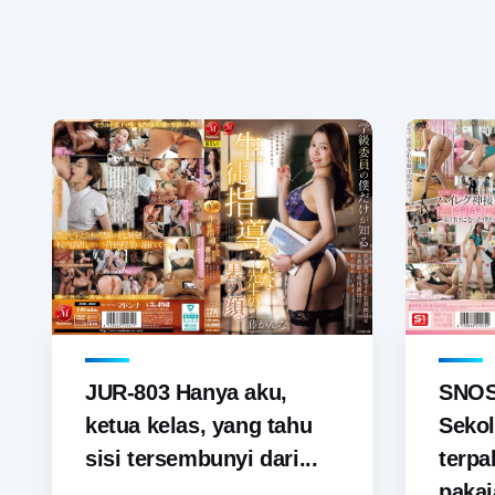
JUR-803 Hanya aku,
SNOS-
ketua kelas, yang tahu
Sekol
sisi tersembunyi dari...
terp
pakai