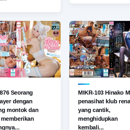
876 Seorang
MIKR-103 Hinako M
ayer dengan
penasihat klub ren
ng montok dan
yang cantik,
i memberikan
menghidupkan
gnya...
kembali...