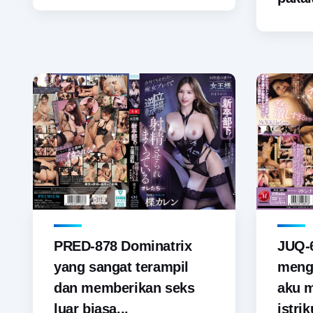
PRED-878 Dominatrix
JUQ-6
yang sangat terampil
menga
dan memberikan seks
aku 
luar biasa...
istrik