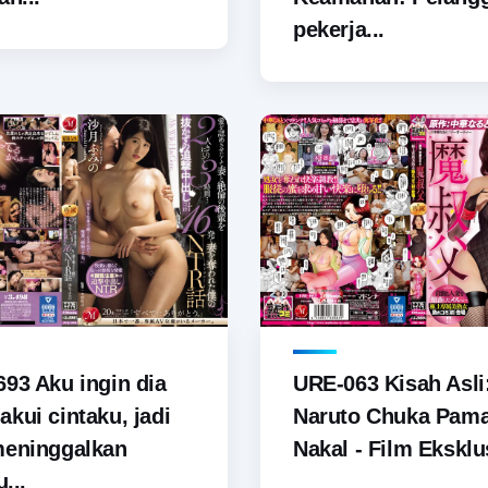
pekerja...
93 Aku ingin dia
URE-063 Kisah Asli
kui cintaku, jadi
Naruto Chuka Pam
meninggalkan
Nakal - Film Eksklus
u...