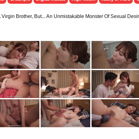
 Virgin Brother, But... An Unmistakable Monster Of Sexual Des