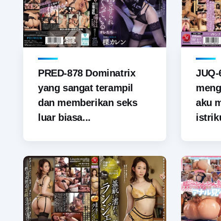
PRED-878 Dominatrix
JUQ-6
yang sangat terampil
menga
dan memberikan seks
aku 
luar biasa...
istrik