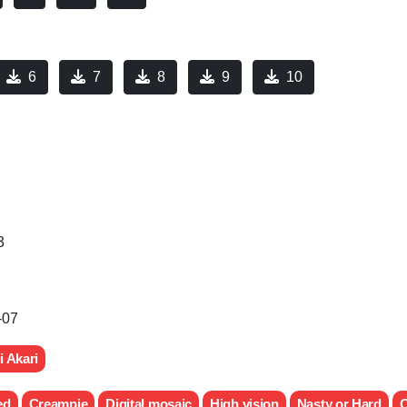
6
7
8
9
10
3
-07
 Akari
ed
Creampie
Digital mosaic
High vision
Nasty or Hard
O