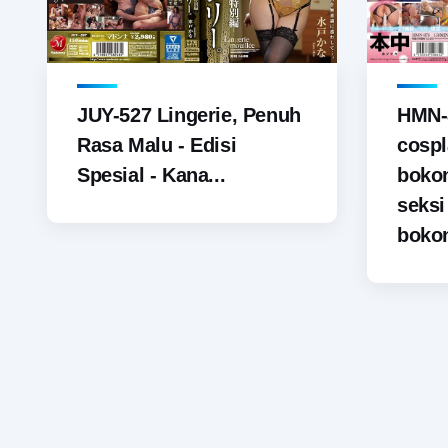
JUY-527 Lingerie, Penuh
HMN-
Rasa Malu - Edisi
cospl
Spesial - Kana...
boko
seks
bokon