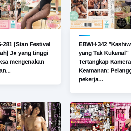
281 [Stan Festival
EBWH-342 "Kashiw
ah] J● yang tinggi
yang Tak Kukenal"
aksa mengenakan
Tertangkap Kamera
an...
Keamanan: Pelang
pekerja...