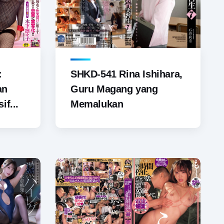
SHKD-541 Rina Ishihara,
:
Guru Magang yang
an
Memalukan
if...