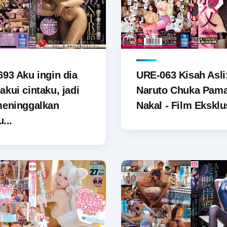
93 Aku ingin dia
URE-063 Kisah Asli
kui cintaku, jadi
Naruto Chuka Pam
meninggalkan
Nakal - Film Eksklus
u...