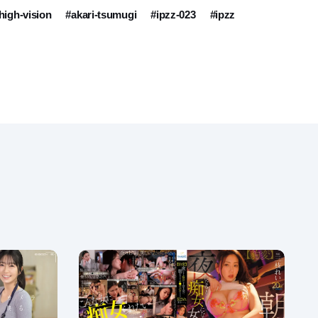
high-vision
#akari-tsumugi
#ipzz-023
#ipzz