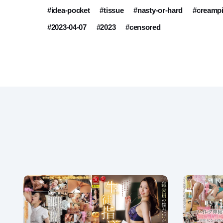
#idea-pocket
#tissue
#nasty-or-hard
#creamp
#2023-04-07
#2023
#censored