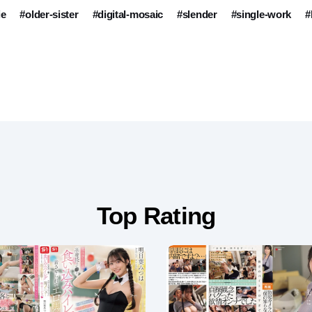
ie
#older-sister
#digital-mosaic
#slender
#single-work
#
Top Rating