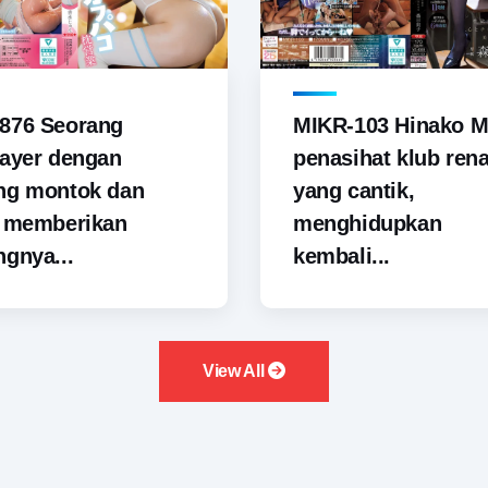
876 Seorang
MIKR-103 Hinako M
ayer dengan
penasihat klub ren
ng montok dan
yang cantik,
i memberikan
menghidupkan
gnya...
kembali...
View All