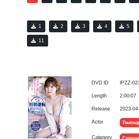
1
2
3
4
5
11
DVD ID
IPZZ-02
Length
2:00:07
Release
2023-04
Actor
Tsumugi
Category
Censor