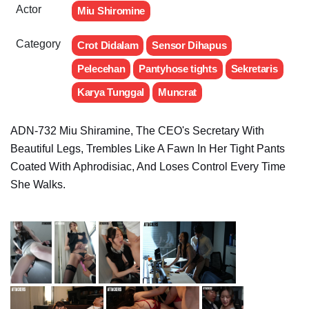
Actor
Miu Shiromine
Category
Crot Didalam
Sensor Dihapus
Pelecehan
Pantyhose tights
Sekretaris
Karya Tunggal
Muncrat
ADN-732 Miu Shiramine, The CEO's Secretary With
Beautiful Legs, Trembles Like A Fawn In Her Tight Pants
Coated With Aphrodisiac, And Loses Control Every Time
She Walks.