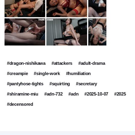
#dragon-nishikawa
#attackers
#adult-drama
#creampie
#single-work
#humiliation
#pantyhose-tights
#squirting
#secretary
#shiramine-miu
#adn-732
#adn
#2025-10-07
#2025
#decensored