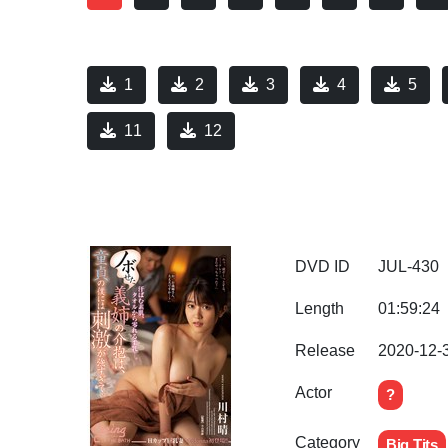
1
2
3
4
5
11
12
DVD ID
JUL-430
Length
01:59:24
Release
2020-12-
Actor
?
Category
Big Tits