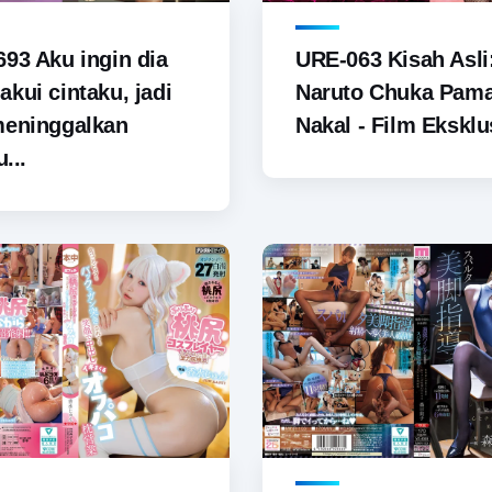
93 Aku ingin dia
URE-063 Kisah Asli
kui cintaku, jadi
Naruto Chuka Pam
meninggalkan
Nakal - Film Eksklus
u...