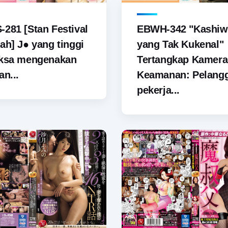
281 [Stan Festival
EBWH-342 "Kashiw
ah] J● yang tinggi
yang Tak Kukenal"
aksa mengenakan
Tertangkap Kamera
an...
Keamanan: Pelang
pekerja...