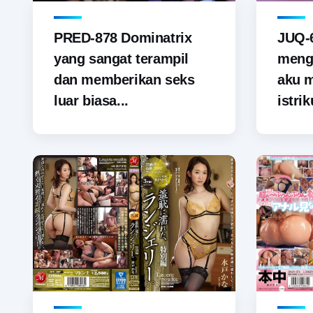
PRED-878 Dominatrix
JUQ-6
yang sangat terampil
menga
dan memberikan seks
aku 
luar biasa...
istrik