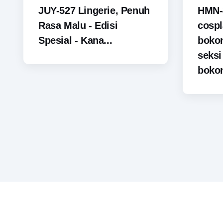
JUY-527 Lingerie, Penuh
HMN-
Rasa Malu - Edisi
cospl
Spesial - Kana...
boko
seks
bokon