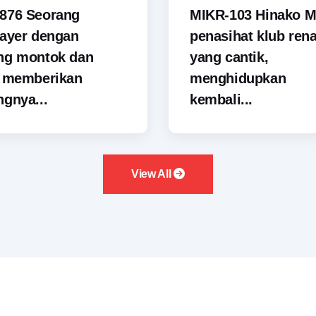
876 Seorang
MIKR-103 Hinako M
ayer dengan
penasihat klub ren
ng montok dan
yang cantik,
i memberikan
menghidupkan
gnya...
kembali...
View All