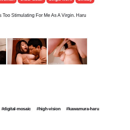
 Too Stimulating For Me As A Virgin. Haru
#digital-mosaic
#high-vision
#kawamura-haru