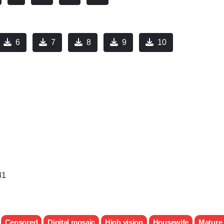
6
7
8
9
10
31
Censored
Digital mosaic
High vision
Housewife
Mature