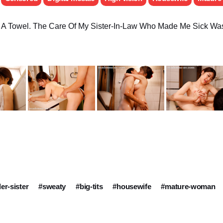
m A Towel. The Care Of My Sister-In-Law Who Made Me Sick Was
er-sister
#sweaty
#big-tits
#housewife
#mature-woman