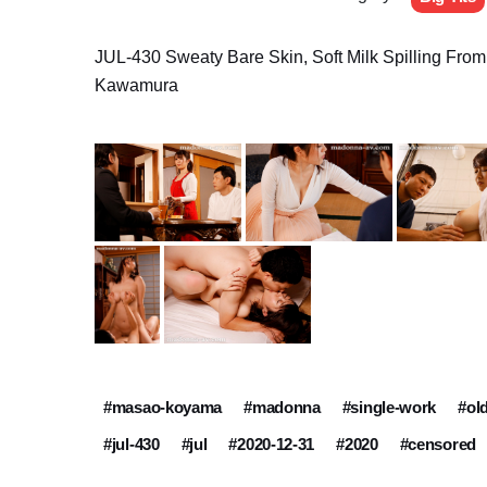
JUL-430 Sweaty Bare Skin, Soft Milk Spilling Fro
Kawamura
#masao-koyama
#madonna
#single-work
#old
#jul-430
#jul
#2020-12-31
#2020
#censored