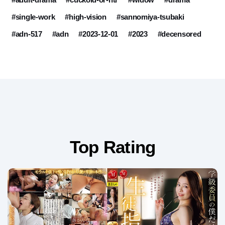
#single-work
#high-vision
#sannomiya-tsubaki
#adn-517
#adn
#2023-12-01
#2023
#decensored
Top Rating