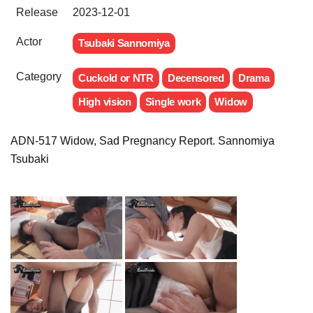
Release
2023-12-01
Actor
Tsubaki Sannomiya
Category
Cuckold or NTR
Decensored
Drama
High vision
Single work
Widow
ADN-517 Widow, Sad Pregnancy Report. Sannomiya
Tsubaki