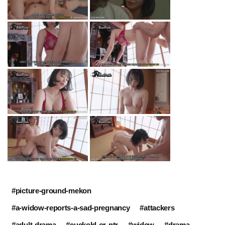
#picture-ground-mekon
#a-widow-reports-a-sad-pregnancy
#attackers
#adult-drama
#cuckold-or-ntr
#widow
#drama