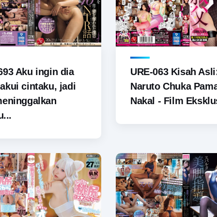
93 Aku ingin dia
URE-063 Kisah Asli
kui cintaku, jadi
Naruto Chuka Pam
meninggalkan
Nakal - Film Eksklus
u...