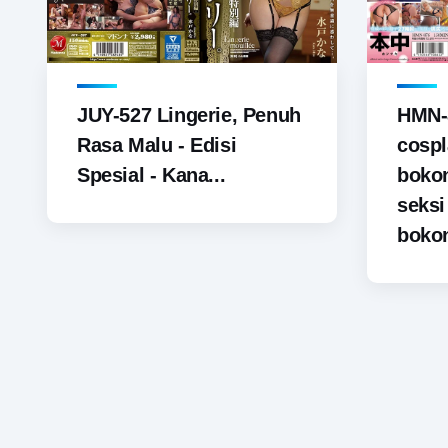
JUY-527 Lingerie, Penuh
HMN-
Rasa Malu - Edisi
cospl
Spesial - Kana...
boko
seks
bokon