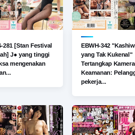
281 [Stan Festival
EBWH-342 "Kashiw
ah] J● yang tinggi
yang Tak Kukenal"
aksa mengenakan
Tertangkap Kamera
an...
Keamanan: Pelang
pekerja...