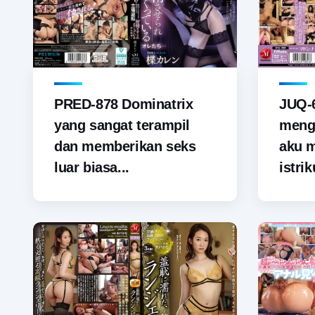
PRED-878 Dominatrix
JUQ-6
yang sangat terampil
menga
dan memberikan seks
aku 
luar biasa...
istrik