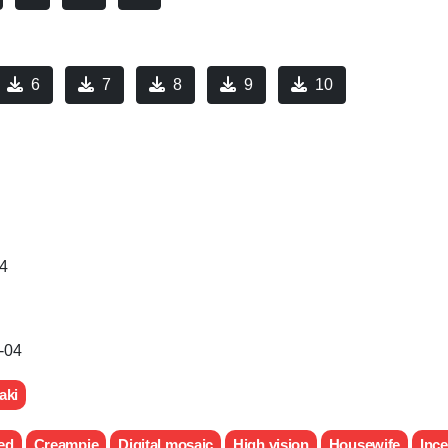
6
7
8
9
10
4
-04
aki
ed
Creampie
Digital mosaic
High vision
Housewife
Ince