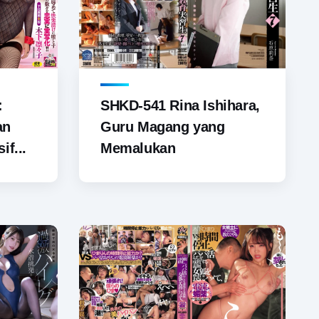
SHKD-541 Rina Ishihara,
:
Guru Magang yang
an
Memalukan
if...