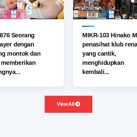
876 Seorang
MIKR-103 Hinako M
ayer dengan
penasihat klub ren
ng montok dan
yang cantik,
i memberikan
menghidupkan
gnya...
kembali...
View All