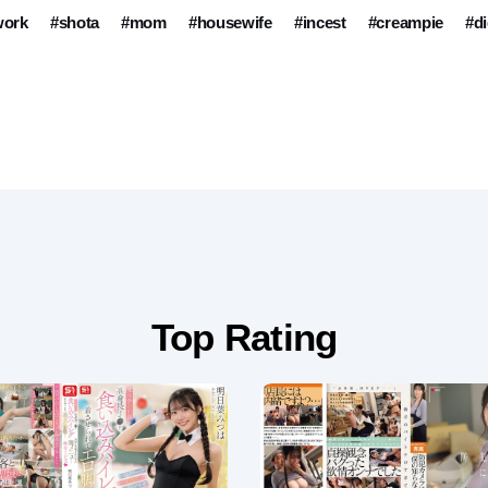
work
#shota
#mom
#housewife
#incest
#creampie
#di
Top Rating