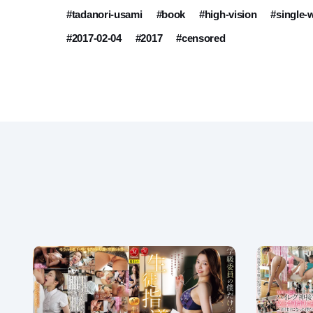
#tadanori-usami
#book
#high-vision
#single-
#2017-02-04
#2017
#censored