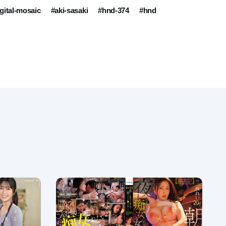
gital-mosaic
#aki-sasaki
#hnd-374
#hnd