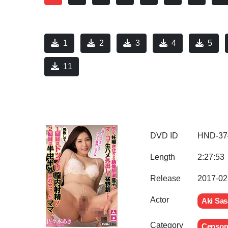
1
2
3
4
5
11
DVD ID
HND-37
Length
2:27:53
Release
2017-02
Actor
Aki Sas
Category
Censor