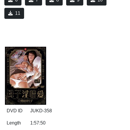
11
DVD ID
JUKD-358
Length
1:57:50