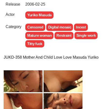
Release
2006-02-25
Actor
Yuriko Masuda
Category
Censored
Digital mosaic
Incest
Mature woman
Restraint
Single work
Titty fuck
JUKD-358 Mother And Child Love Love Masuda Yuriko