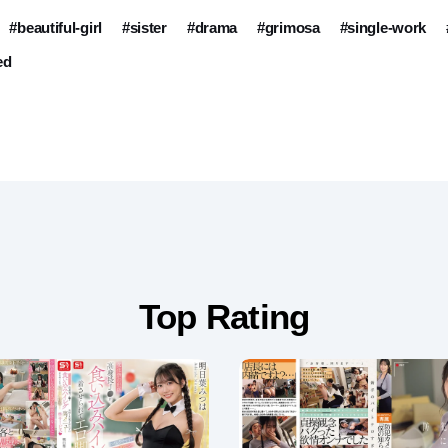
#beautiful-girl
#sister
#drama
#grimosa
#single-work
ed
Top Rating