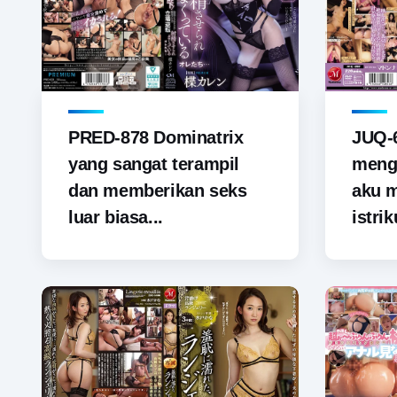
PRED-878 Dominatrix
JUQ-6
yang sangat terampil
menga
dan memberikan seks
aku 
luar biasa...
istrik