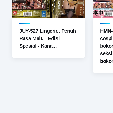
JUY-527 Lingerie, Penuh
HMN-
Rasa Malu - Edisi
cospl
Spesial - Kana...
boko
seks
bokon