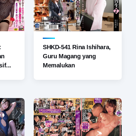
SHKD-541 Rina Ishihara,
:
Guru Magang yang
an
Memalukan
if...