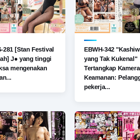
281 [Stan Festival
EBWH-342 "Kashiw
ah] J● yang tinggi
yang Tak Kukenal"
aksa mengenakan
Tertangkap Kamera
an...
Keamanan: Pelang
pekerja...