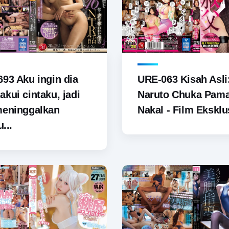
93 Aku ingin dia
URE-063 Kisah Asli
kui cintaku, jadi
Naruto Chuka Pam
meninggalkan
Nakal - Film Eksklus
u...