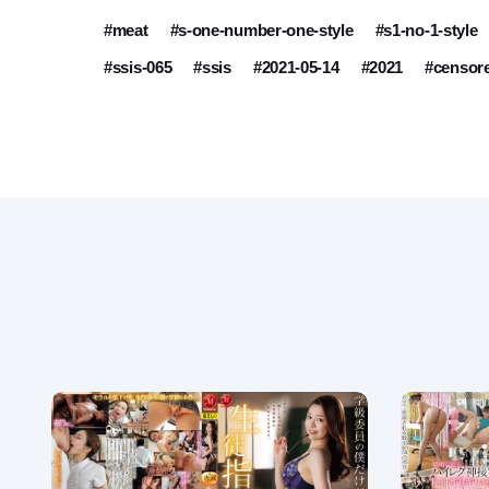
#meat
#s-one-number-one-style
#s1-no-1-style
#ssis-065
#ssis
#2021-05-14
#2021
#censor