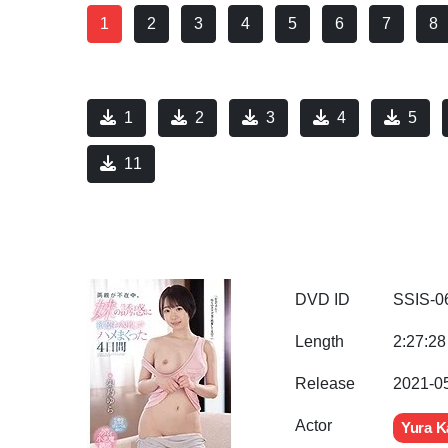
1
2
3
4
5
6
7
8
1
2
3
4
5
11
DVD ID
SSIS-0
Length
2:27:28
Release
2021-0
Actor
Yura K