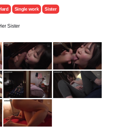
Hard
Single work
Sister
er Sister