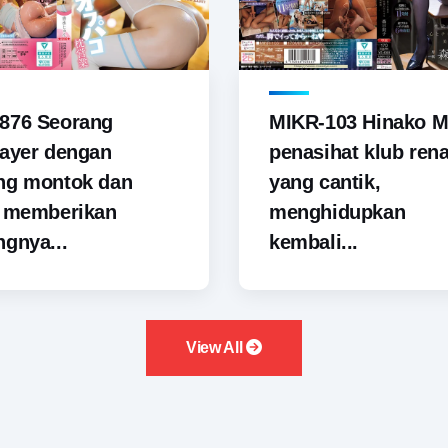
876 Seorang
MIKR-103 Hinako M
ayer dengan
penasihat klub ren
ng montok dan
yang cantik,
i memberikan
menghidupkan
gnya...
kembali...
View All