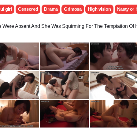
ul girl
Censored
Drama
Grimosa
High vision
Nasty or 
 Were Absent And She Was Squirming For The Temptation Of H