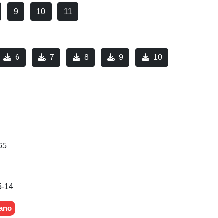
9
10
11
6
7
8
9
10
65
5-14
ano