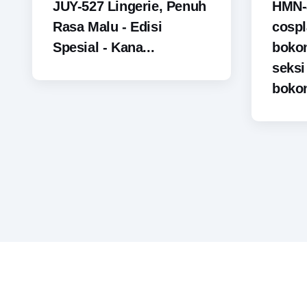
JUY-527 Lingerie, Penuh
HMN-
Rasa Malu - Edisi
cospl
Spesial - Kana...
boko
seks
bokon