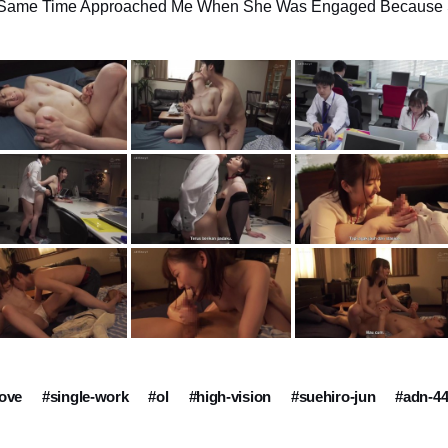
 Same Time Approached Me When She Was Engaged Because 
love
#single-work
#ol
#high-vision
#suehiro-jun
#adn-4