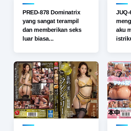
PRED-878 Dominatrix
JUQ-6
yang sangat terampil
menga
dan memberikan seks
aku 
luar biasa...
istrik