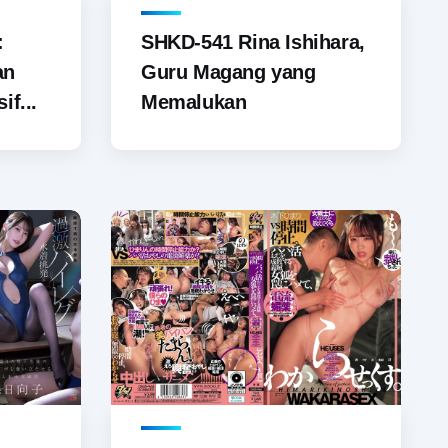
SHKD-541 Rina Ishihara,
:
Guru Magang yang
an
Memalukan
if...