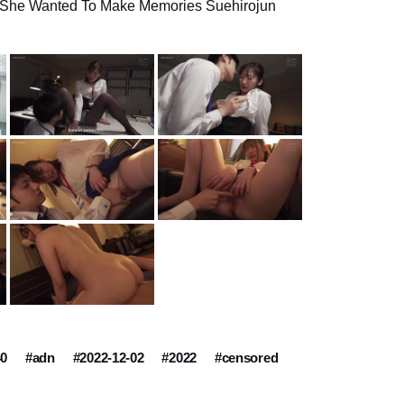
She Wanted To Make Memories Suehirojun
40
#adn
#2022-12-02
#2022
#censored