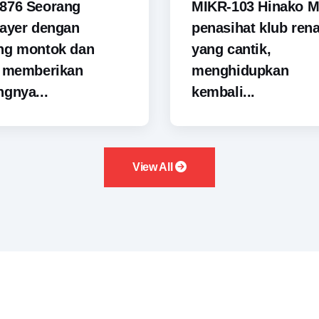
876 Seorang
MIKR-103 Hinako M
ayer dengan
penasihat klub ren
ng montok dan
yang cantik,
i memberikan
menghidupkan
gnya...
kembali...
View All