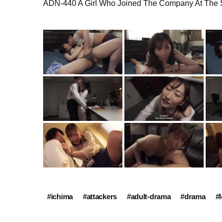
ADN-440 A Girl Who Joined The Company At The
#ichima
#attackers
#adult-drama
#drama
#