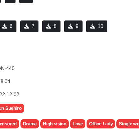
6
7
8
9
10
N-440
28:04
22-12-02
un Suehiro
ensored
Drama
High vision
Love
Office Lady
Single w