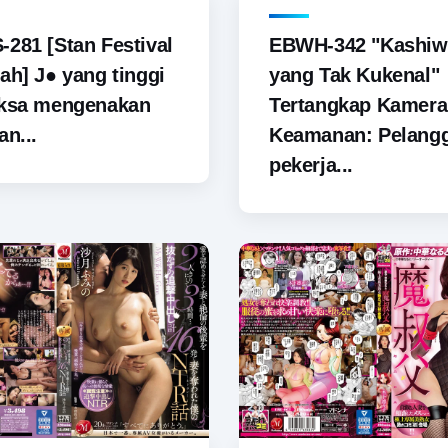
281 [Stan Festival
EBWH-342 "Kashiw
ah] J● yang tinggi
yang Tak Kukenal"
aksa mengenakan
Tertangkap Kamera
an...
Keamanan: Pelang
pekerja...