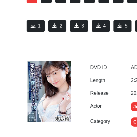
1
2
3
4
5
DVD ID
AD
Length
2:
Release
20
Actor
J
Category
C