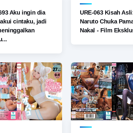
93 Aku ingin dia
URE-063 Kisah Asli
kui cintaku, jadi
Naruto Chuka Pam
meninggalkan
Nakal - Film Eksklus
u...