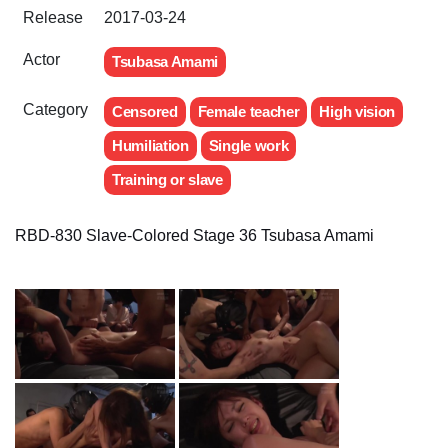
Release
2017-03-24
Actor
Tsubasa Amami
Category
Censored
Female teacher
High vision
Humiliation
Single work
Training or slave
RBD-830 Slave-Colored Stage 36 Tsubasa Amami