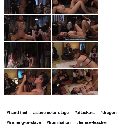
#hand-tied
#slave-color-stage
#attackers
#dragon
#training-or-slave
#humiliation
#female-teacher