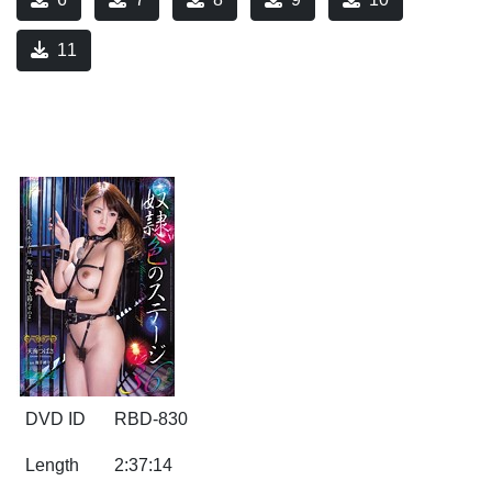
11
DVD ID
RBD-830
Length
2:37:14