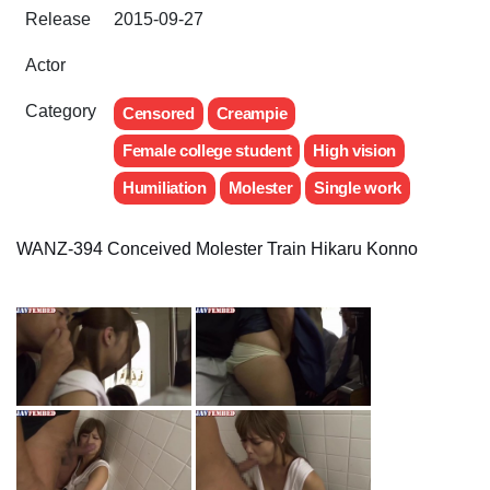
Release
2015-09-27
Actor
Category
Censored
Creampie
Female college student
High vision
Humiliation
Molester
Single work
WANZ-394 Conceived Molester Train Hikaru Konno