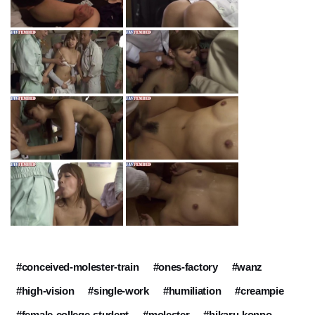
#conceived-molester-train
#ones-factory
#wanz
#high-vision
#single-work
#humiliation
#creampie
#female-college-student
#molester
#hikaru-konno