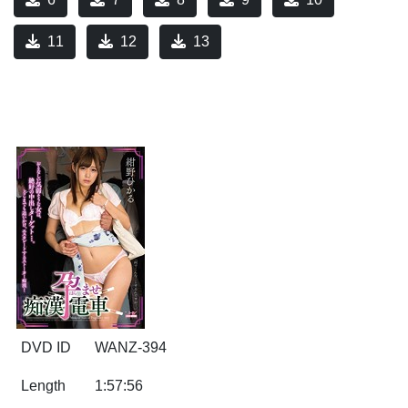
11
12
13
DVD ID
WANZ-394
Length
1:57:56