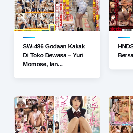
SW-486 Godaan Kakak
HNDS-
Di Toko Dewasa – Yuri
Bersa
Momose, Ian...