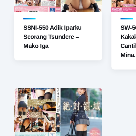
SSNI-550 Adik Iparku
SW-5
Seorang Tsundere –
Kaka
Mako Iga
Canti
Mina.