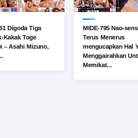
61 Digoda Tiga
MIDE-795 Nao-sens
k-Kakak Toge
Terus Menerus
k – Asahi Mizuno,
mengucapkan Hal 
..
Menggairahkan Un
Memikat...