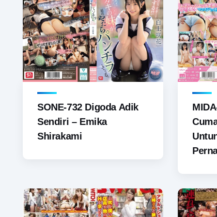
SONE-732 Digoda Adik
MIDA
Sendiri – Emika
Cuma 
Shirakami
Untu
Perna